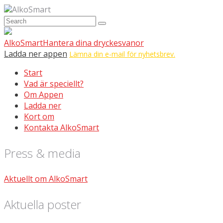
AlkoSmart
AlkoSmart
Hantera dina dryckesvanor
Ladda ner appen
Lämna din e-mail för nyhetsbrev.
Start
Vad är speciellt?
Om Appen
Ladda ner
Kort om
Kontakta AlkoSmart
Press & media
Aktuellt om AlkoSmart
Aktuella poster