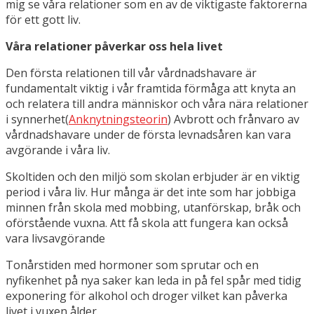
mig se våra relationer som en av de viktigaste faktorerna
för ett gott liv.
Våra relationer påverkar oss hela livet
Den första relationen till vår vårdnadshavare är
fundamentalt viktig i vår framtida förmåga att knyta an
och relatera till andra människor och våra nära relationer
i synnerhet(
Anknytningsteorin
) Avbrott och frånvaro av
vårdnadshavare under de första levnadsåren kan vara
avgörande i våra liv.
Skoltiden och den miljö som skolan erbjuder är en viktig
period i våra liv. Hur många är det inte som har jobbiga
minnen från skola med mobbing, utanförskap, bråk och
oförstående vuxna. Att få skola att fungera kan också
vara livsavgörande
Tonårstiden med hormoner som sprutar och en
nyfikenhet på nya saker kan leda in på fel spår med tidig
exponering för alkohol och droger vilket kan påverka
livet i vuxen ålder.