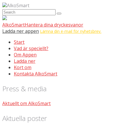
AlkoSmart
AlkoSmart
Hantera dina dryckesvanor
Ladda ner appen
Lämna din e-mail för nyhetsbrev.
Start
Vad är speciellt?
Om Appen
Ladda ner
Kort om
Kontakta AlkoSmart
Press & media
Aktuellt om AlkoSmart
Aktuella poster