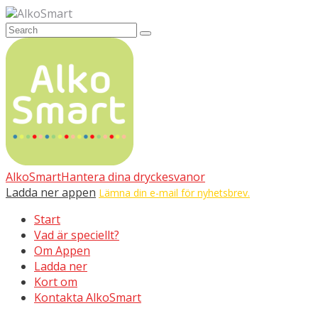
AlkoSmart
AlkoSmart
Hantera dina dryckesvanor
Ladda ner appen
Lämna din e-mail för nyhetsbrev.
Start
Vad är speciellt?
Om Appen
Ladda ner
Kort om
Kontakta AlkoSmart