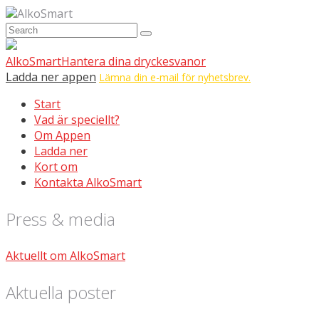
AlkoSmart
AlkoSmart
Hantera dina dryckesvanor
Ladda ner appen
Lämna din e-mail för nyhetsbrev.
Start
Vad är speciellt?
Om Appen
Ladda ner
Kort om
Kontakta AlkoSmart
Press & media
Aktuellt om AlkoSmart
Aktuella poster