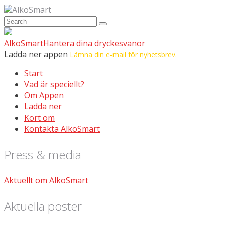
AlkoSmart
AlkoSmart
Hantera dina dryckesvanor
Ladda ner appen
Lämna din e-mail för nyhetsbrev.
Start
Vad är speciellt?
Om Appen
Ladda ner
Kort om
Kontakta AlkoSmart
Press & media
Aktuellt om AlkoSmart
Aktuella poster