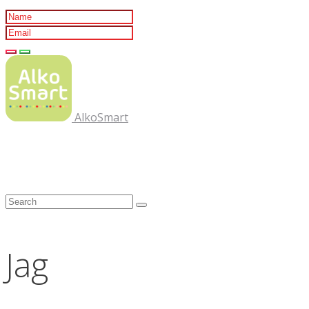
AlkoSmart
Jag