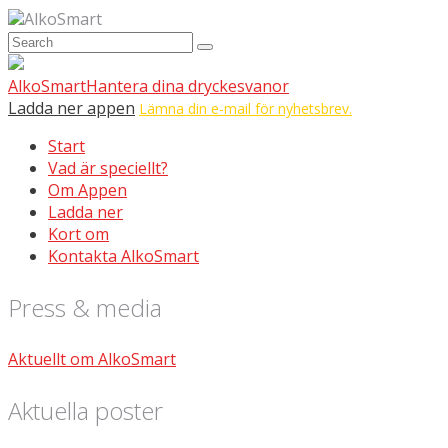
AlkoSmart
AlkoSmart
Hantera dina dryckesvanor
Ladda ner appen
Lämna din e-mail för nyhetsbrev.
Start
Vad är speciellt?
Om Appen
Ladda ner
Kort om
Kontakta AlkoSmart
Press & media
Aktuellt om AlkoSmart
Aktuella poster