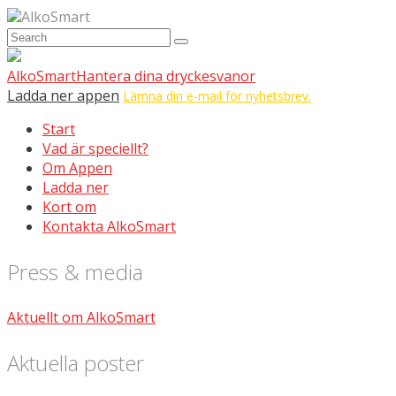
AlkoSmart
AlkoSmart
Hantera dina dryckesvanor
Ladda ner appen
Lämna din e-mail för nyhetsbrev.
Start
Vad är speciellt?
Om Appen
Ladda ner
Kort om
Kontakta AlkoSmart
Press & media
Aktuellt om AlkoSmart
Aktuella poster