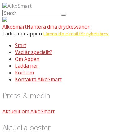
AlkoSmart
AlkoSmart
Hantera dina dryckesvanor
Ladda ner appen
Lämna din e-mail för nyhetsbrev.
Start
Vad är speciellt?
Om Appen
Ladda ner
Kort om
Kontakta AlkoSmart
Press & media
Aktuellt om AlkoSmart
Aktuella poster