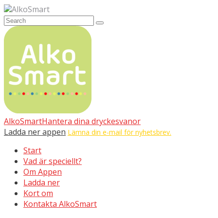
AlkoSmart
AlkoSmart
Hantera dina dryckesvanor
Ladda ner appen
Lämna din e-mail för nyhetsbrev.
Start
Vad är speciellt?
Om Appen
Ladda ner
Kort om
Kontakta AlkoSmart