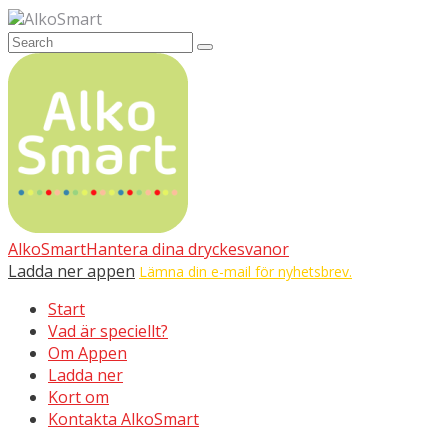
AlkoSmart
AlkoSmart
Hantera dina dryckesvanor
Ladda ner appen
Lämna din e-mail för nyhetsbrev.
Start
Vad är speciellt?
Om Appen
Ladda ner
Kort om
Kontakta AlkoSmart