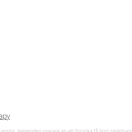
apy
kar, känslor, beteenden snarare än att försöka få bort smärtsa