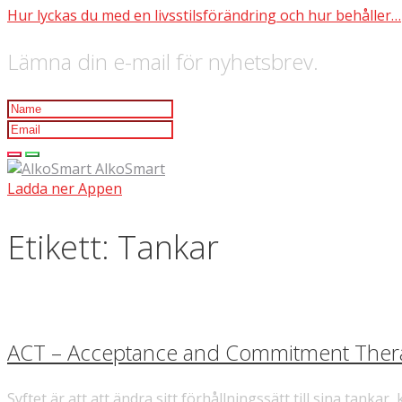
Hur lyckas du med en livsstilsförändring och hur behåller…
Lämna din e-mail för nyhetsbrev.
AlkoSmart
Ladda ner Appen
Etikett:
Tankar
ACT – Acceptance and Commitment Ther
Syftet är att att ändra sitt förhållningssätt till sina tan