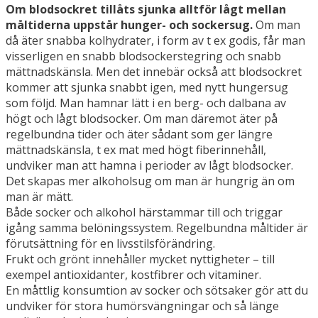
Om blodsockret tillåts sjunka alltför lågt mellan
måltiderna uppstår hunger- och sockersug.
Om man
då äter snabba kolhydrater, i form av t ex godis, får man
visserligen en snabb blodsockerstegring och snabb
mättnadskänsla. Men det innebär också att blodsockret
kommer att sjunka snabbt igen, med nytt hungersug
som följd. Man hamnar lätt i en berg- och dalbana av
högt och lågt blodsocker. Om man däremot äter på
regelbundna tider och äter sådant som ger längre
mättnadskänsla, t ex mat med högt fiberinnehåll,
undviker man att hamna i perioder av lågt blodsocker.
Det skapas mer alkoholsug om man är hungrig än om
man är mätt.
Både socker och alkohol härstammar till och triggar
igång samma belöningssystem. Regelbundna måltider är
förutsättning för en livsstilsförändring.
Frukt och grönt innehåller mycket nyttigheter – till
exempel antioxidanter, kostfibrer och vitaminer.
En måttlig konsumtion av socker och sötsaker gör att du
undviker för stora humörsvängningar och så länge