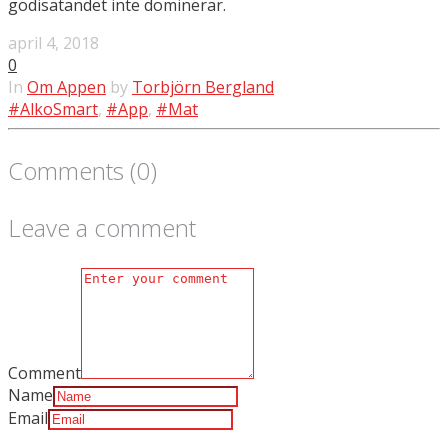
godisätandet inte dominerar.
april 4, 2018
0
In
Om Appen
by
Torbjörn Bergland
#AlkoSmart
,
#App
,
#Mat
Comments (0)
Leave a comment
Comment
Name
Email