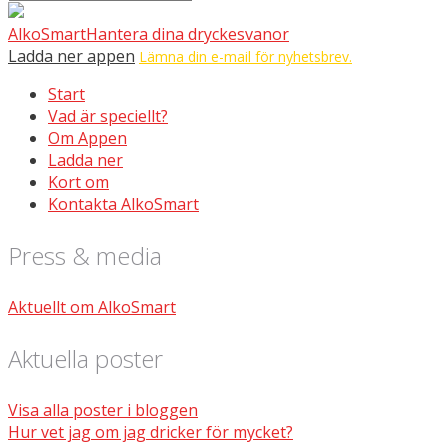
AlkoSmart
Hantera dina dryckesvanor
Ladda ner appen
Lämna din e-mail för nyhetsbrev.
Start
Vad är speciellt?
Om Appen
Ladda ner
Kort om
Kontakta AlkoSmart
Press & media
Aktuellt om AlkoSmart
Aktuella poster
Visa alla poster i bloggen
Hur vet jag om jag dricker för mycket?