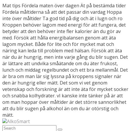
Mat tips Fördela maten över dagen Ät på bestämda tider
Fördela måltiderna så att det passar din vardag Hoppa
inte över måltider Ta god tid på dig och ät i lugn och ro
Kroppen behöver lagom med energi för att fungera, det
betyder att den behöver inte fler kalorier än du gör av
med. Försök att hålla energibalansen genom att äta
lagom mycket. Både för lite och för mycket mat och
näring kan leda till problem med hälsan. Försök att äta
när du är hungrig, men inte varje gång du blir sugen. Det
är lättare att undvika småätande om du äter frukost,
lunch och middag regelbundet och ett bra mellanmål. Det
är bra om man lär sig lyssna på kroppens signaler när
den är hungrig eller mätt. Det som vi vet genom
vetenskap och forskning är att inte äta för mycket socker
och snabba kolhydrater. vI kanske inte tänker på är att
om man hoppar över måltider är det större sannorlikhet
att du blir sugen på alkohol än om du är otörstig och
mätt.
AlkoSmart