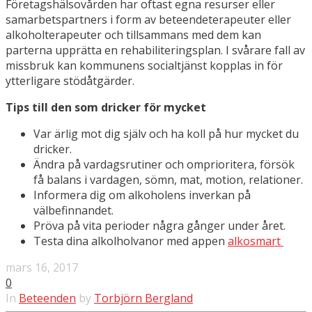
Företagshälsovården har oftast egna resurser eller
samarbetspartners i form av beteendeterapeuter eller
alkoholterapeuter och tillsammans med dem kan
parterna upprätta en rehabiliteringsplan. I svårare fall av
missbruk kan kommunens socialtjänst kopplas in för
ytterligare stödåtgärder.
Tips till den som dricker för mycket
Var ärlig mot dig själv och ha koll på hur mycket du
dricker.
Ändra på vardagsrutiner och omprioritera, försök
få balans i vardagen, sömn, mat, motion, relationer.
Informera dig om alkoholens inverkan på
välbefinnandet.
Pröva på vita perioder några gånger under året.
Testa dina alkolholvanor med appen
alkosmart
mars 16, 2017
0
In
Beteenden
by
Torbjörn Bergland