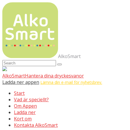
AlkoSmart
AlkoSmart
Hantera dina dryckesvanor
Ladda ner appen
Lämna din e-mail för nyhetsbrev.
Start
Vad är speciellt?
Om Appen
Ladda ner
Kort om
Kontakta AlkoSmart