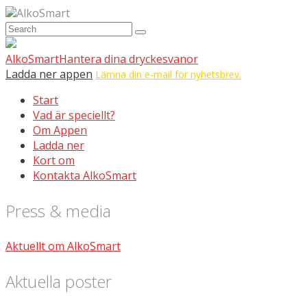
AlkoSmart
AlkoSmart
Hantera dina dryckesvanor
Ladda ner appen
Lämna din e-mail för nyhetsbrev.
Start
Vad är speciellt?
Om Appen
Ladda ner
Kort om
Kontakta AlkoSmart
Press & media
Aktuellt om AlkoSmart
Aktuella poster