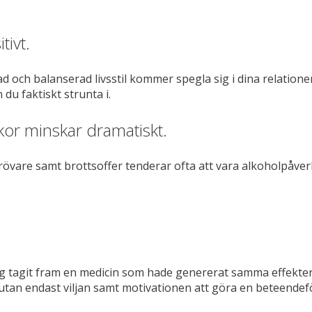
tivt.
ad och balanserad livsstil kommer spegla sig i dina relati
 du faktiskt strunta i.
ckor minskar dramatiskt.
förövare samt brottsoffer tenderar ofta att vara alkoholpåver
 tagit fram en medicin som hade genererat samma effekter 
tan endast viljan samt motivationen att göra en beteendefö